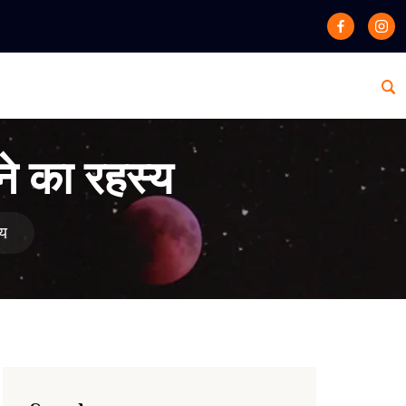
े का रहस्य
्य