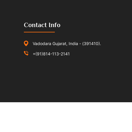
Contact Info
Vadodara Gujarat, India - (391410).
+(91)814-113-2141