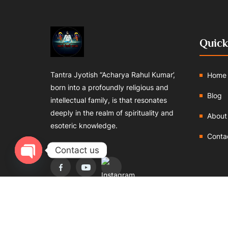
Quick
Tantra Jyotish “Acharya Rahul Kumar’,
Home
born into a profoundly religious and
Blog
intellectual family, is that resonates
deeply in the realm of spirituality and
About
esoteric knowledge.
Conta
Follows us:
Contact us
Open chaty